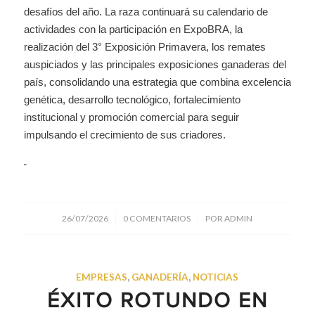
desafíos del año. La raza continuará su calendario de
actividades con la participación en ExpoBRA, la
realización del 3° Exposición Primavera, los remates
auspiciados y las principales exposiciones ganaderas del
país, consolidando una estrategia que combina excelencia
genética, desarrollo tecnológico, fortalecimiento
institucional y promoción comercial para seguir
impulsando el crecimiento de sus criadores.
/
/
26/07/2026
0 COMENTARIOS
POR
ADMIN
EMPRESAS
,
GANADERÍA
,
NOTICIAS
ÉXITO ROTUNDO EN