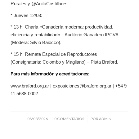
Rurales y @AnitaCostillares.
* Jueves 12/03:
* 13 h: Charla «Ganadería moderna: productividad,
eficiencia y rentabilidad» – Auditorio Ganadero IPCVA
(Modera: Silvio Baiocco).
* 15 h: Remate Especial de Reproductores
(Consignataria: Colombo y Magliano) – Pista Braford.
Para más información y acreditaciones:
www.braford.org.ar | exposiciones@braford.org.ar | +54 9
11 5638-0002
/
/
08/03/2026
0 COMENTARIOS
POR
ADMIN