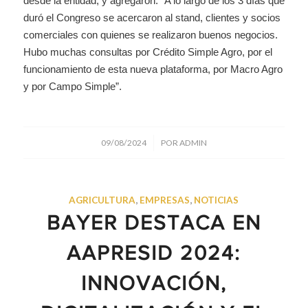
desde la entidad, y agregaron: “A lo largo de los 3 días que
duró el Congreso se acercaron al stand, clientes y socios
comerciales con quienes se realizaron buenos negocios.
Hubo muchas consultas por Crédito Simple Agro, por el
funcionamiento de esta nueva plataforma, por Macro Agro
y por Campo Simple”.
/
09/08/2024
POR
ADMIN
AGRICULTURA
,
EMPRESAS
,
NOTICIAS
BAYER DESTACA EN
AAPRESID 2024:
INNOVACIÓN,