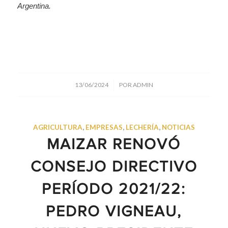
Argentina.
/
13/06/2024
POR
ADMIN
AGRICULTURA
,
EMPRESAS
,
LECHERÍA
,
NOTICIAS
MAIZAR RENOVÓ
CONSEJO DIRECTIVO
PERÍODO 2021/22:
PEDRO VIGNEAU,