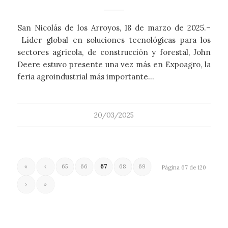
San Nicolás de los Arroyos, 18 de marzo de 2025.–
Líder global en soluciones tecnológicas para los
sectores agrícola, de construcción y forestal, John
Deere estuvo presente una vez más en Expoagro, la
feria agroindustrial más importante…
20/03/2025
«
‹
65
66
67
68
69
Página 67 de 120
›
»