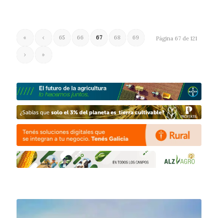
«
‹
65
66
67
68
69
Página 67 de 121
›
»