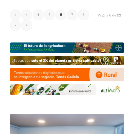
«
‹
4
5
6
7
8
Página 6 de 121
›
»