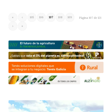
«
‹
105
106
107
108
109
Página 107 de 121
›
»