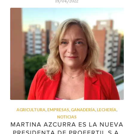
19/04/2022
AGRICULTURA
,
EMPRESAS
,
GANADERÍA
,
LECHERÍA
,
NOTICIAS
MARTINA AZCURRA ES LA NUEVA
PRESIDENTA DE PROFERTIL S.A.