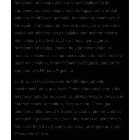
trabajando en nuestro objetivo de nacionalización de
componentes. La colaboración estratégica, la flexibilidad
ante los desafíos del mercado, la respuesta proactiva y el
fortalecimiento constante de nuestra relación con nuestros
socios estratégicos son esenciales para mejorar nuestra
efectividad y sostenibilidad. Es crucial que sigamos
trabajando en equipo, innovando y proporcionando las
mejores soluciones, siempre dedicados a brindar lo mejor a
nuestros clientes», expresó Santiago Ottogalli, gerente de
compras de CNH para Argentina.
En total, 300 colaboradores de CNH directamente
involucrados en la gestión de Proveedores evaluaron a las
empresas para los Suppliers Excellence Awards. Dividido en
cuatro bloques: Agricultura, Construcción, Cross (que
atienden ambas áreas) y Sostenibilidad, el premio también
reconoce a proveedores que se destacaron en general con
Mención Honorífica y premia a una de las empresas como
Proveedor del Año.