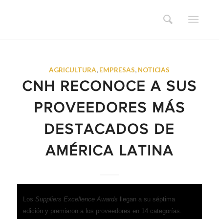
AGRICULTURA
,
EMPRESAS
,
NOTICIAS
CNH RECONOCE A SUS
PROVEEDORES MÁS
DESTACADOS DE
AMÉRICA LATINA
Los
Suppliers Excellence Awards
llegan a su séptima
edición y premiaron a los proveedores en 14 categorías.