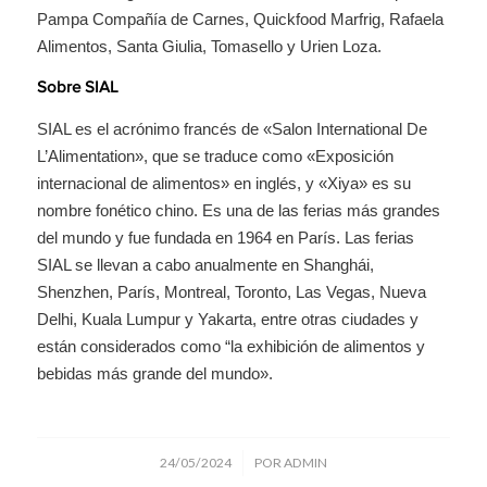
Pampa Compañía de Carnes, Quickfood Marfrig, Rafaela
Alimentos, Santa Giulia, Tomasello y Urien Loza.
Sobre SIAL
SIAL es el acrónimo francés de «Salon International De
L’Alimentation», que se traduce como «Exposición
internacional de alimentos» en inglés, y «Xiya» es su
nombre fonético chino. Es una de las ferias más grandes
del mundo y fue fundada en 1964 en París. Las ferias
SIAL se llevan a cabo anualmente en Shanghái,
Shenzhen, París, Montreal, Toronto, Las Vegas, Nueva
Delhi, Kuala Lumpur y Yakarta, entre otras ciudades y
están considerados como “la exhibición de alimentos y
bebidas más grande del mundo».
/
24/05/2024
POR
ADMIN