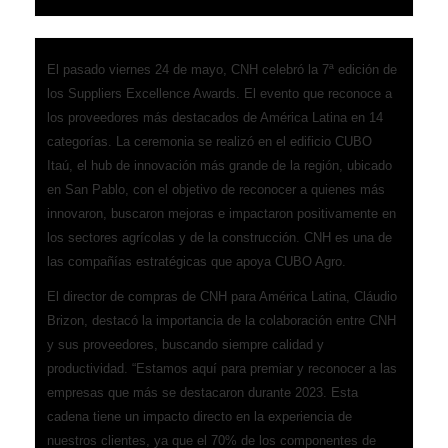
El pasado viernes 24 de mayo, CNH celebró la 7ª edición de
los Suppliers Excellence Awards. El evento que reconoce a
los proveedores más destacados de América Latina en 14
categorías. La ceremonia se realizó en el edificio CUBO
Itaú, el hub de innovación más grande de la región, ubicado
en San Pablo, con el objetivo de reconocer a quienes más
innovaron, buscaron mejoras e impactaron positivamente en
los sectores agrícolas y de la construcción. CNH es una de
las compañías estratégicas que apoya CUBO Agro.
El director de compras de CNH para América Latina, Cláudio
Brizon, destacó la importancia de la colaboración entre CNH
y sus proveedores, buscando siempre calidad y
productividad. “Estamos aquí para premiar y reconocer a las
empresas que más se destacaron durante 2023. Esta
cadena tiene un impacto directo en la experiencia de
nuestros clientes, ya que el 70% de los componentes de