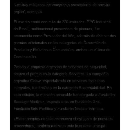
nuestras máquinas se compran a proveedores de nuestra
región”, comentó.
El evento contó con más de 220 invitados. PPG Industrial
do Brasil, multinacional proveedora de pinturas, fue
reconocida como Proveedor del Año, además de obtener dos
premios adicionales en las categorías de Desarrollo de
Producto y Relaciones Comerciales, ambas en el área de
Construcción.
Prosegur, empresa argentina de servicios de seguridad,
obtuvo el premio en la categoría Servicios. La compañía
argentina Celsur, especializada en servicios logísticos
integrales, fue finalista en la categoría Sustentabilidad. En
esta edición, la mención honorable fue otorgada a Fundición
Santiago Martínez, especialistas en Fundición Gris,
Fundición Gris Perlítica y Fundición Nodular Ferrítica.
«Estos premios no solo reconocen el esfuerzo de nuestros
proveedores, también motiva a toda la cadena a seguir