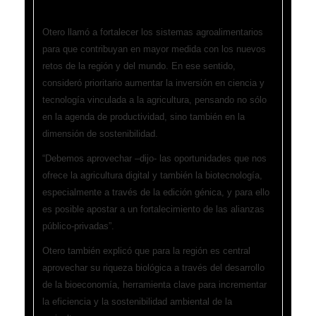
tecnología
Otero llamó a fortalecer los sistemas agroalimentarios
para que contribuyan en mayor medida con los nuevos
retos de la región y del mundo. En ese sentido,
consideró prioritario aumentar la inversión en ciencia y
tecnología vinculada a la agricultura, pensando no sólo
en la agenda de productividad, sino también en la
dimensión de sostenibilidad.
“Debemos aprovechar –dijo- las oportunidades que nos
ofrece la agricultura digital y también la biotecnología,
especialmente a través de la edición génica, y para ello
es posible apostar a un fortalecimiento de las alianzas
público-privadas”.
Otero también explicó que para la región es central
aprovechar su riqueza biológica a través del desarrollo
de la bioeconomía, herramienta clave para incrementar
la eficiencia y la sostenibilidad ambiental de la