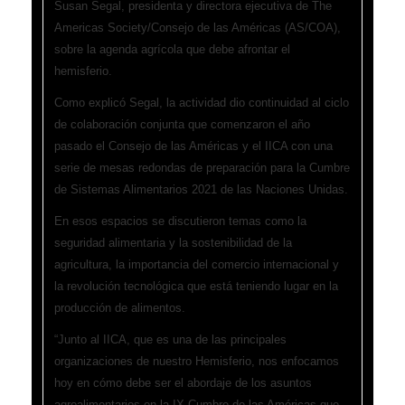
Susan Segal, presidenta y directora ejecutiva de The
Americas Society/Consejo de las Américas (AS/COA),
sobre la agenda agrícola que debe afrontar el
hemisferio.
Como explicó Segal, la actividad dio continuidad al ciclo
de colaboración conjunta que comenzaron el año
pasado el Consejo de las Américas y el IICA con una
serie de mesas redondas de preparación para la Cumbre
de Sistemas Alimentarios 2021 de las Naciones Unidas.
En esos espacios se discutieron temas como la
seguridad alimentaria y la sostenibilidad de la
agricultura, la importancia del comercio internacional y
la revolución tecnológica que está teniendo lugar en la
producción de alimentos.
“Junto al IICA, que es una de las principales
organizaciones de nuestro Hemisferio, nos enfocamos
hoy en cómo debe ser el abordaje de los asuntos
agroalimentarios en la IX Cumbre de las Américas que