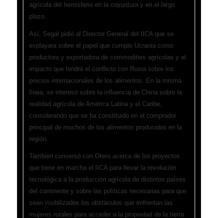
agrícola del hemisferio en la coyuntura y en el largo
plazo.
Así, Segal pidió al Director General del IICA que se
explayara sobre el papel que cumple Ucrania como
productora y exportadora de commodities agrícolas y el
impacto que tendrá el conflicto con Rusia sobre los
precios internacionales de los alimentos. En la misma
línea, se interesó sobre la influencia de China sobre la
realidad agrícola de América Latina y el Caribe,
considerando que se ha constituido en el comprador
principal de muchos de los alimentos producidos en la
región.
También conversó con Otero acerca de los proyectos
que tiene en marcha el IICA para llevar la revolución
tecnológica a la producción agrícola de distintos países
del continente y sobre las políticas necesarias para que
sean visibilizados los obstáculos que enfrentan las
mujeres rurales para acceder a la propiedad de la tierra