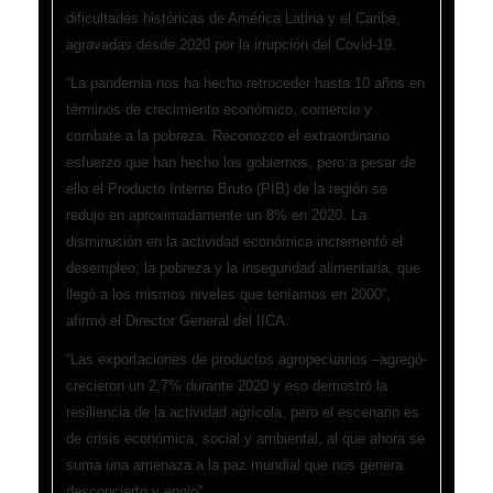
dificultades históricas de América Latina y el Caribe,
agravadas desde 2020 por la irrupción del Covid-19.
“La pandemia nos ha hecho retroceder hasta 10 años en
términos de crecimiento económico, comercio y
combate a la pobreza. Reconozco el extraordinario
esfuerzo que han hecho los gobiernos, pero a pesar de
ello el Producto Interno Bruto (PIB) de la región se
redujo en aproximadamente un 8% en 2020. La
disminución en la actividad económica incrementó el
desempleo, la pobreza y la inseguridad alimentaria, que
llegó a los mismos niveles que teníamos en 2000”,
afirmó el Director General del IICA.
“Las exportaciones de productos agropecuarios –agregó-
crecieron un 2,7% durante 2020 y eso demostró la
resiliencia de la actividad agrícola, pero el escenario es
de crisis económica, social y ambiental, al que ahora se
suma una amenaza a la paz mundial que nos genera
desconcierto y enojo”.