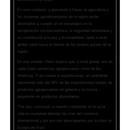
En este contexto, y pensando a futuro, la agricultura y
los sistemas agroalimentarios de la región están
destinados a cumplir un rol estratégico en la
recuperación socioeconómica, la seguridad alimentaria y
su contribución a la paz y la estabilidad, tanto a nivel
global como hacia el interior de los propios países de la
región.
En ese sentido, Otero explicó que, a nivel global, uno de
cada cuatro productos agropecuarios viene de las
Américas. Y en cuanto a exportaciones, el continente
representa más del 28% de las exportaciones totales de
productos agropecuarios en general y la misma
proporción en productos alimentarios.
“Por eso –concluyó- a nuestro continente se le va la
vida en mantener abiertas las vías del comercio
internacional y por eso nos preocupamos por la crisis en
Europa del Este”.