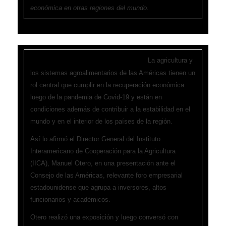
económica en otras regiones del mundo.
La agricultura y
Nueva York, 7 de marzo de 2022 (IICA) –
los sistemas agroalimentarios de las Américas tienen un
rol central que cumplir en la recuperación económica
luego de la pandemia de Covid-19 y están en
condiciones además de contribuir a la estabilidad en el
mundo y en el interior de los países de la región.
Así lo afirmó el Director General del Instituto
Interamericano de Cooperación para la Agricultura
(IICA), Manuel Otero, en una presentación ante el
Consejo de las Américas, relevante foro empresarial
estadounidense que agrupa a inversores, altos
funcionarios y académicos.
Otero realizó una exposición y luego conversó con