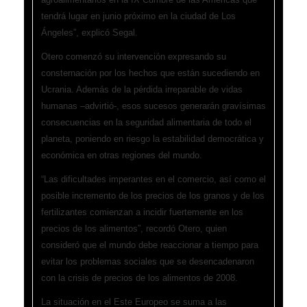
tendrá lugar en junio próximo en la ciudad de Los
Ángeles”, explicó Segal.
Otero comenzó su intervención expresando su
consternación por los hechos que están sucediendo en
Ucrania. Además de la pérdida irreparable de vidas
humanas –advirtió-, esos sucesos generarán gravísimas
consecuencias en la seguridad alimentaria de todo el
planeta, poniendo en riesgo la estabilidad democrática y
económica en otras regiones del mundo.
“Las dificultades imperantes en el comercio, así como el
posible incremento de los precios de los granos y de los
fertilizantes comienzan a incidir fuertemente en los
precios de los alimentos”, recordó Otero, quien
consideró que el mundo debe reaccionar a tiempo para
evitar los problemas sociales que se desencadenaron
con la crisis de precios de los alimentos de 2008.
La situación en el Este Europeo se suma a las