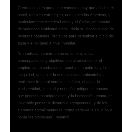
Otero consideró que a ese escenario hay que añadirle el
papel, también estratégico, que tienen las Américas, y
particularmente América Latina y el Caribe, en materia
de seguridad ambiental global, dada su disponibilidad de
recursos naturales, decisivos para garantizar el ciclo del
agua y el oxígeno a nivel mundial.
“En síntesis, se mire como se lo mire, si las
preocupaciones y objetivos son el crecimiento, el
empleo, las exportaciones, combatir la pobreza y la
inequidad, apuntalar la sostenibilidad ambiental y la
resiliencia frente al cambio climático, el agua, la
biodiversidad, la salud y nutrición, mitigar las causas
que generan las migraciones y la hacinación urbana, es
inevitable pensar al desarrollo agropecuario, y de los
sistemas agroalimentarios, como parte de la solución y
no de los problemas”, resumió.
La necesidad de mayores inversiones en ciencia y