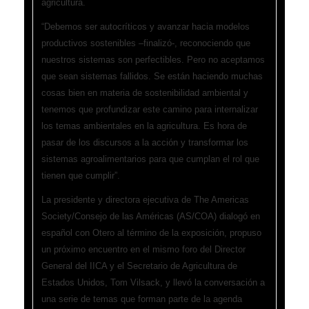
agricultura.
“Debemos ser autocríticos y avanzar hacia modelos
productivos sostenibles –finalizó-, reconociendo que
nuestros sistemas son perfectibles. Pero no aceptamos
que sean sistemas fallidos. Se están haciendo muchas
cosas bien en materia de sostenibilidad ambiental y
tenemos que profundizar este camino para internalizar
los temas ambientales en la agricultura. Es hora de
pasar de los discursos a la acción y transformar los
sistemas agroalimentarios para que cumplan el rol que
tienen que cumplir”.
La presidente y directora ejecutiva de The Americas
Society/Consejo de las Américas (AS/COA) dialogó en
español con Otero al término de la exposición, propuso
un próximo encuentro en el mismo foro del Director
General del IICA y el Secretario de Agricultura de
Estados Unidos, Tom Vilsack, y llevó la conversación a
una serie de temas que forman parte de la agenda