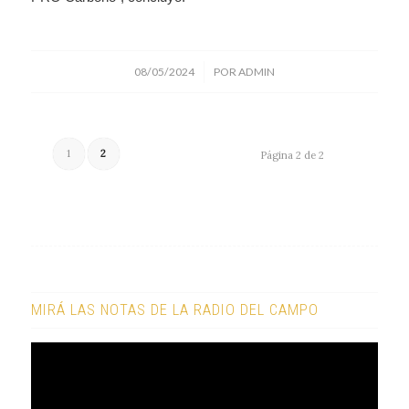
/
08/05/2024
POR
ADMIN
1
2
Página 2 de 2
MIRÁ LAS NOTAS DE LA RADIO DEL CAMPO