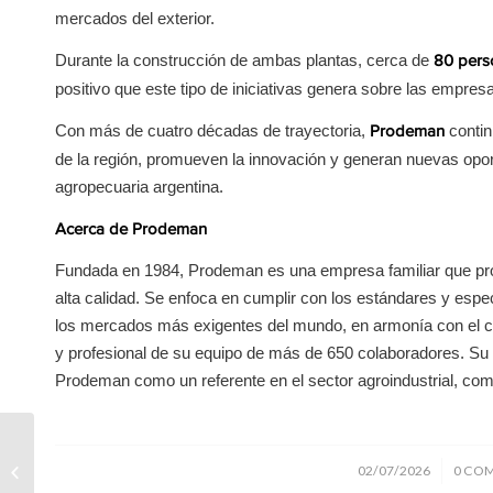
mercados del exterior.
Durante la construcción de ambas plantas, cerca de
80 pers
positivo que este tipo de iniciativas genera sobre las empres
Con más de cuatro décadas de trayectoria,
contin
Prodeman
de la región, promueven la innovación y generan nuevas opor
agropecuaria argentina.
Acerca de Prodeman
Fundada en 1984, Prodeman es una empresa familiar que pro
alta calidad. Se enfoca en cumplir con los estándares y espe
los mercados más exigentes del mundo, en armonía con el c
y profesional de su equipo de más de 650 colaboradores. Su p
Prodeman como un referente en el sector agroindustrial, com
GENÉTICA,
COOPERACIÓN
/
02/07/2026
0 CO
INTERNACIONAL Y