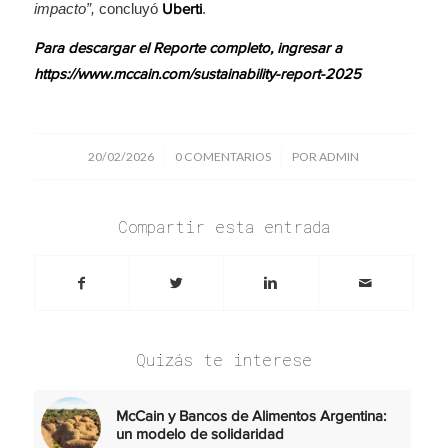
impacto”,
concluyó
.
Uberti
Para descargar el Reporte completo, ingresar a
https://www.mccain.com/sustainability-report-2025
/
/
20/02/2026
0 COMENTARIOS
POR
ADMIN
Compartir esta entrada
Quizás te interese
McCain y Bancos de Alimentos Argentina:
un modelo de solidaridad