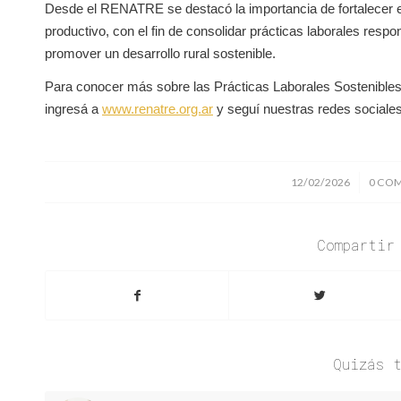
Desde el RENATRE se destacó la importancia de fortalecer est
productivo, con el fin de consolidar prácticas laborales resp
promover un desarrollo rural sostenible.
Para conocer más sobre las Prácticas Laborales Sostenible
ingresá a
www.renatre.org.ar
y seguí nuestras redes sociales
/
12/02/2026
0 CO
Compartir
Quizás 