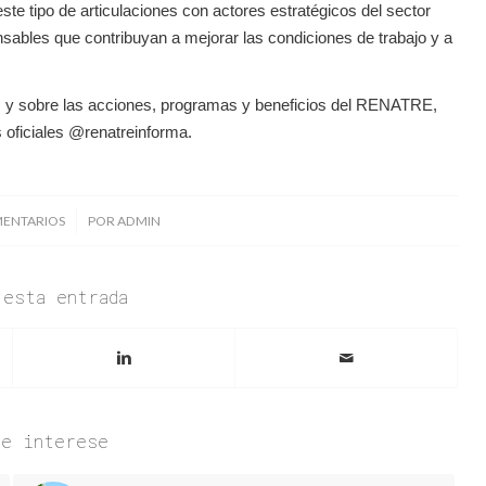
e tipo de articulaciones con actores estratégicos del sector
onsables que contribuyan a mejorar las condiciones de trabajo y a
s y sobre las acciones, programas y beneficios del RENATRE,
 oficiales @renatreinforma.
/
MENTARIOS
POR
ADMIN
 esta entrada
te interese