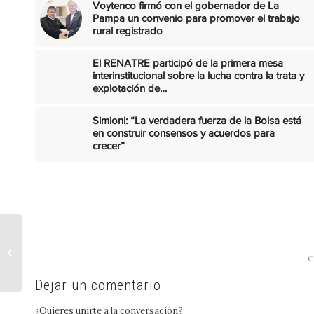
Voytenco firmó con el gobernador de La
Pampa un convenio para promover el trabajo
rural registrado
El RENATRE participó de la primera mesa
interinstitucional sobre la lucha contra la trata y
explotación de…
Simioni: “La verdadera fuerza de la Bolsa está
en construir consensos y acuerdos para
crecer”
Mastellone Hnos.
regresa a Temaikén en
C
el marco de su
campaña “Vuelta al...
Dejar un comentario
¿Quieres unirte a la conversación?