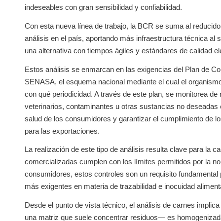
indeseables con gran sensibilidad y confiabilidad.
Con esta nueva línea de trabajo, la BCR se suma al reducido 
análisis en el país, aportando más infraestructura técnica al
una alternativa con tiempos ágiles y estándares de calidad e
Estos análisis se enmarcan en las exigencias del Plan de C
SENASA, el esquema nacional mediante el cual el organismo s
con qué periodicidad. A través de este plan, se monitorea d
veterinarios, contaminantes u otras sustancias no deseadas en
salud de los consumidores y garantizar el cumplimiento de l
para las exportaciones.
La realización de este tipo de análisis resulta clave para la 
comercializadas cumplen con los límites permitidos por la n
consumidores, estos controles son un requisito fundamental
más exigentes en materia de trazabilidad e inocuidad alimenta
Desde el punto de vista técnico, el análisis de carnes impli
una matriz que suele concentrar residuos— es homogenizada 