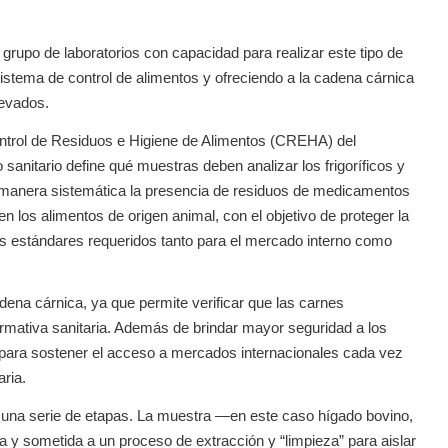
grupo de laboratorios con capacidad para realizar este tipo de
 sistema de control de alimentos y ofreciendo a la cadena cárnica
levados.
ontrol de Residuos e Higiene de Alimentos (CREHA) del
anitario define qué muestras deben analizar los frigoríficos y
e manera sistemática la presencia de residuos de medicamentos
 los alimentos de origen animal, con el objetivo de proteger la
os estándares requeridos tanto para el mercado interno como
cadena cárnica, ya que permite verificar que las carnes
ormativa sanitaria. Además de brindar mayor seguridad a los
 para sostener el acceso a mercados internacionales cada vez
ria.
ca una serie de etapas. La muestra —en este caso hígado bovino,
y sometida a un proceso de extracción y “limpieza” para aislar