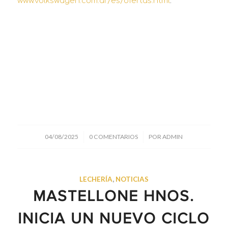
www.volkswagen.com.ar/es/ofertas.html
.
/
/
04/08/2025
0 COMENTARIOS
POR
ADMIN
LECHERÍA
,
NOTICIAS
MASTELLONE HNOS.
INICIA UN NUEVO CICLO