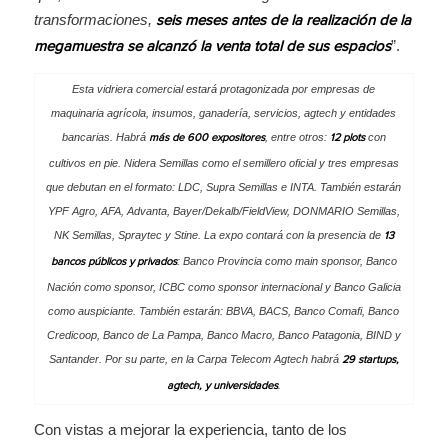
transformaciones,
seis meses antes de la realización de la
”.
megamuestra se alcanzó la venta total de sus espacios
Esta vidriera comercial estará protagonizada por empresas de
maquinaria agrícola, insumos, ganadería, servicios, agtech y entidades
bancarias. Habrá
, entre otros:
con
más de 600 expositores
12 plots
cultivos en pie. Nidera Semillas como el semillero oficial y tres empresas
que debutan en el formato: LDC, Supra Semillas e INTA. También estarán
YPF Agro, AFA, Advanta, Bayer/Dekalb/FieldView, DONMARIO Semillas,
NK Semillas, Spraytec y Stine. La expo contará con la presencia de
13
: Banco Provincia como main sponsor, Banco
bancos públicos y privados
Nación como sponsor, ICBC como sponsor internacional y Banco Galicia
como auspiciante. También estarán: BBVA, BACS, Banco Comafi, Banco
Credicoop, Banco de La Pampa, Banco Macro, Banco Patagonia, BIND y
Santander. Por su parte, en la Carpa Telecom Agtech habrá
29 startups,
.
agtech, y universidades
Con vistas a mejorar la experiencia, tanto de los