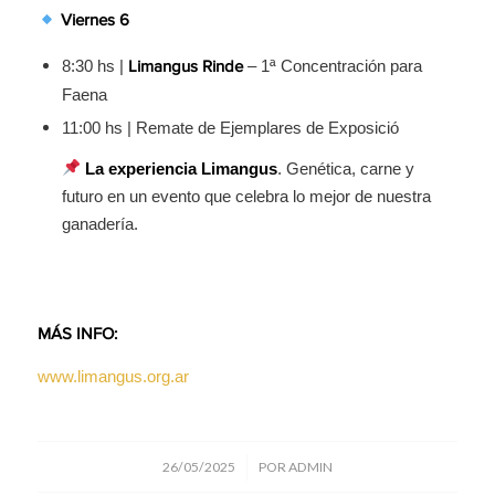
Viernes 6
8:30 hs |
– 1ª Concentración para
Limangus Rinde
Faena
11:00 hs | Remate de Ejemplares de Exposició
La experiencia Limangus
. Genética, carne y
futuro en un evento que celebra lo mejor de nuestra
ganadería.
MÁS INFO:
www.limangus.org.ar
/
26/05/2025
POR
ADMIN