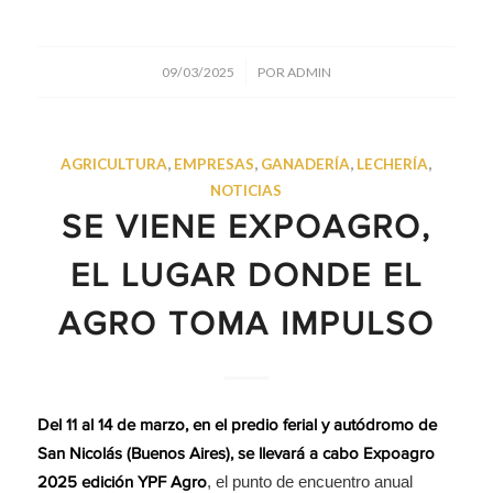
/
09/03/2025
POR
ADMIN
AGRICULTURA
,
EMPRESAS
,
GANADERÍA
,
LECHERÍA
,
NOTICIAS
SE VIENE EXPOAGRO,
EL LUGAR DONDE EL
AGRO TOMA IMPULSO
Del 11 al 14 de marzo, en el predio ferial y autódromo de
San Nicolás (Buenos Aires), se llevará a cabo Expoagro
, el punto de encuentro anual
2025 edición YPF Agro