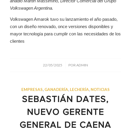
añadió Martin Massimino, Director Comercial del Grupo
Volkswagen Argentina.
Volkswagen Amarok tuvo su lanzamiento el año pasado,
con un diseño renovado, once versiones disponibles y
mayor tecnología para cumplir con las necesidades de los
clientes
/
22/05/2025
POR
ADMIN
EMPRESAS
,
GANADERÍA
,
LECHERÍA
,
NOTICIAS
SEBASTIÁN DATES,
NUEVO GERENTE
GENERAL DE CAENA