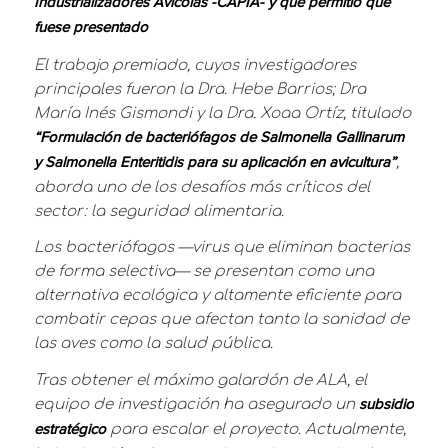
Industrializadores Avícolas -CAPIA- y que permitió que
fuese presentado
El trabajo premiado, cuyos investigadores
principales fueron la Dra. Hebe Barrios; Dra
María Inés Gismondi y la Dra. Xoaa Ortíz, titulado
“Formulación de bacteriófagos de Salmonella Gallinarum
,
y Salmonella Enteritidis para su aplicación en avicultura”
aborda uno de los desafíos más críticos del
sector: la seguridad alimentaria.
Los bacteriófagos —virus que eliminan bacterias
de forma selectiva— se presentan como una
alternativa ecológica y altamente eficiente para
combatir cepas que afectan tanto la sanidad de
las aves como la salud pública.
Tras obtener el máximo galardón de ALA, el
equipo de investigación ha asegurado un
subsidio
para escalar el proyecto. Actualmente,
estratégico