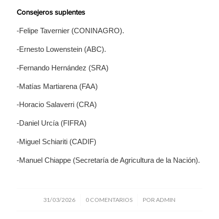
Consejeros suplentes
-Felipe Tavernier (CONINAGRO).
-Ernesto Lowenstein (ABC).
-Fernando Hernández (SRA)
-Matías Martiarena (FAA)
-Horacio Salaverri (CRA)
-Daniel Urcía (FIFRA)
-Miguel Schiariti (CADIF)
-Manuel Chiappe (Secretaría de Agricultura de la Nación).
/
/
31/03/2026
0 COMENTARIOS
POR
ADMIN