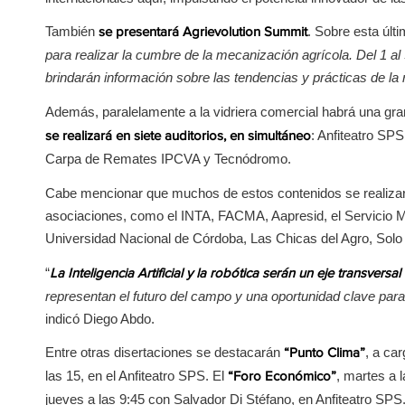
También
. Sobre esta últ
se presentará Agrievolution Summit
para realizar la cumbre de la mecanización agrícola. Del 1 a
brindarán información sobre las tendencias y prácticas de la 
Además, paralelamente a la vidriera comercial habrá una gr
: Anfiteatro SP
se realizará en siete auditorios, en simultáneo
Carpa de Remates IPCVA y Tecnódromo.
Cabe mencionar que muchos de estos contenidos se realizará
asociaciones, como el INTA, FACMA, Aapresid, el Servicio Me
Universidad Nacional de Córdoba, Las Chicas del Agro, Solo 
“
La Inteligencia Artificial y la robótica serán un eje transver
representan el futuro del campo y una oportunidad clave para 
indicó Diego Abdo.
Entre otras disertaciones se destacarán
, a ca
“Punto Clima”
las 15, en el Anfiteatro SPS. El
, martes a 
“Foro Económico”
jueves a las 9:45 con Salvador Di Stéfano, en Anfiteatro SPS.