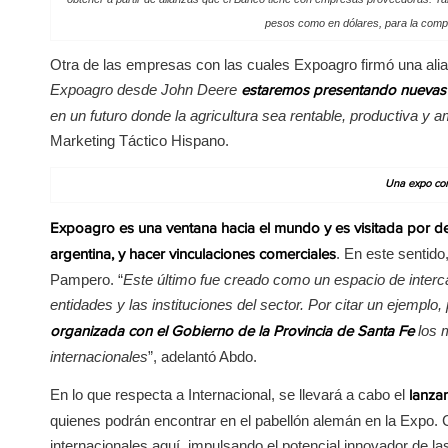
pesos como en dólares, para la comp
Otra de las empresas con las cuales Expoagro firmó una ali
Expoagro desde John Deere
estaremos presentando nuevas s
en un futuro donde la agricultura sea rentable, productiva y 
Marketing Táctico Hispano.
Una expo co
Expoagro es una ventana hacia el mundo y es visitada por de
. En este sentido
argentina, y hacer vinculaciones comerciales
Pampero. “
Este último fue creado como un espacio de interca
entidades y las instituciones del sector. Por citar un ejempl
los 
organizada con el Gobierno de la Provincia de Santa Fe
internacionales
”, adelantó Abdo.
En lo que respecta a Internacional, se llevará a cabo el
lanza
quienes podrán encontrar en el pabellón alemán en la Expo.
internacionales aquí, impulsando el potencial innovador de l