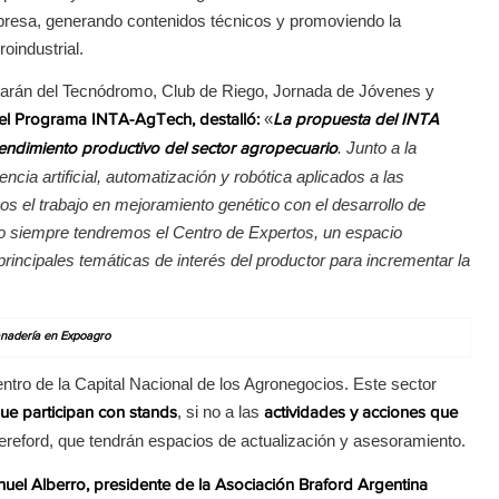
mpresa, generando contenidos técnicos y promoviendo la
oindustrial.
ciparán del Tecnódromo, Club de Riego, Jornada de Jóvenes y
«
a el Programa INTA-AgTech, destalló:
La propuesta del INTA
. Junto a la
rendimiento productivo del sector agropecuario
cia artificial, automatización y robótica aplicados a las
 el trabajo en mejoramiento genético con el desarrollo de
mo siempre tendremos el Centro de Expertos, un espacio
principales temáticas de interés del productor para incrementar la
anadería en Expoagro
tro de la Capital Nacional de los Agronegocios. Este sector
, si no a las
e participan con stands
actividades y acciones que
eford, que tendrán espacios de actualización y asesoramiento.
uel Alberro, presidente de la Asociación Braford Argentina