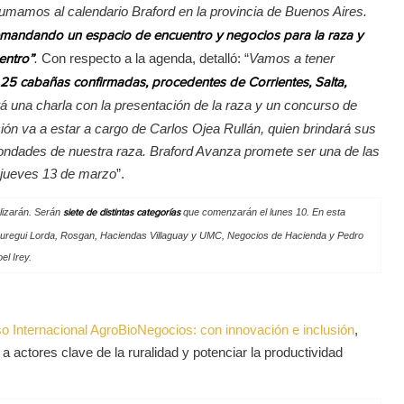
umamos al calendario Braford en la provincia de Buenos Aires.
emandando un espacio de encuentro y negocios para la raza y
.
Con respecto a la agenda, detalló: “
Vamos a tener
entro”
25 cabañas confirmadas, procedentes de Corrientes, Salta,
rá una charla con la presentación de la raza y un concurso de
ión va a estar a cargo de Carlos Ojea Rullán, quien brindará sus
bondades de nuestra raza. Braford Avanza promete ser una de las
y jueves 13 de marzo
”.
alizarán. Serán
que comenzarán el lunes 10. En esta
siete de distintas categorías
Jáuregui Lorda, Rosgan, Haciendas Villaguay y UMC, Negocios de Hacienda y Pedro
el Irey.
o Internacional AgroBioNegocios: con innovación e inclusión
,
a actores clave de la ruralidad y potenciar la productividad