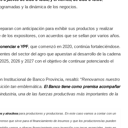
rogramadas y la dinámica de los negocios.
eparan con anticipación para exhibir sus productos y realizar
 de los expositores, con acuerdos que se sellan por varios años
.
, que comenzó en 2020, continúa fortaleciéndose.
onenciar e YPF
rentes del sector del agro que apuestan al desarrollo de la cadena
 2025, 2026 y 2027 con el objetivo de continuar potenciando el
Institucional de Banco Provincia, resaltó: “
Renovamos nuestro
ición tan emblemática.
El Banco tiene como premisa acompañar
industria, una de las fuerzas productivas más importantes de la
para productores y productoras. En este caso vamos a contar con un
s y atractivos
erense que sirve para el financiamiento de insumos y que los productores/as pueden
mbién vamos a ofrecer financiamiento para inversión con tasas especiales, tanto en