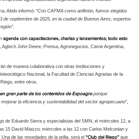
ima, Abdo informó: “
Con CAFMA como anfitrión, fuimos elegidos
l 3 de septiembre de 2025, en la ciudad de Buenos Aires, expertos
región”
.
an
agenda con capacitaciones, charlas y lanzamientos; todo esto
S, Agtech John Deere, Prensa, Agronegocios, Carne Argentina,
n de manera colaborativa con otras instituciones y
teorológico Nacional, la Facultad de Ciencias Agrarias de la
Riego, entre otros.
porque
sal en gran parte de los contenidos de Expoagro
mejorar la eficiencia y sustentabilidad del sector agropecuario
”,
rgo de Eduardo Sierra y especialistas del SMN, el miércoles 12, a
las 15 David Miazzo; miércoles a las 12 con Carlos Melconian y
 Una de las novedades de la grilla, será el
que
“Club del Riego”