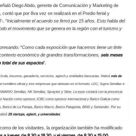
señaló Diego Abdo, gerente de Comunicación y Marketing de
ontó que por 8va vez se realizará en el Predio ferial y
-. “
Inicialmente el acuerdo se firmó por 15 años. Esto habla del
do el movimiento que se genera en la región con el turismo y
xpresando: “
Como cada exposición que hacemos tiene un tinte
n contexto económico de grandes transformaciones,
seis meses
”.
 total de sus espacios
ícola, insumos, ganadería, servicios, agtech y entidades bancarias. Habrá
más de
el semillero oficial y tres empresas que debutan en el formato: LDC, Supra Semillas e
MARIO Semillas, NK Semillas, Spraytec y Stine. La expo contará con la presencia
co Nación como sponsor, ICBC como sponsor internacional y Banco Galicia como
p, Banco de La Pampa, Banco Macro, Banco Patagonia, BIND y Santander. Por su
 habrá
.
29 startups, agtech, y universidades
 como de los visitantes, la organización también ha modificado
,
s a jueves de 8.30 a 18.30, y el viernes, de 8.30 a 15.00