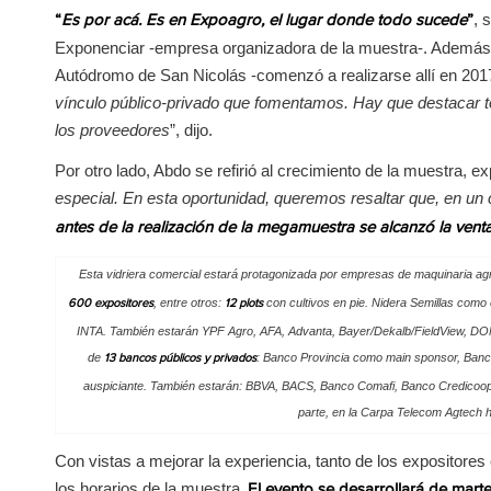
, 
“
Es por acá. Es en Expoagro, el lugar donde todo sucede
”
Exponenciar -empresa organizadora de la muestra-. Además, c
Autódromo de San Nicolás -comenzó a realizarse allí en 2017
vínculo público-privado que fomentamos. Hay que destacar to
los proveedores
”, dijo.
Por otro lado, Abdo se refirió al crecimiento de la muestra, e
especial. En esta oportunidad, queremos resaltar que, en u
antes de la realización de la megamuestra se alcanzó la venta
Esta vidriera comercial estará protagonizada por empresas de maquinaria agr
, entre otros:
con cultivos en pie. Nidera Semillas como 
600 expositores
12 plots
INTA. También estarán YPF Agro, AFA, Advanta, Bayer/Dekalb/FieldView, DON
de
: Banco Provincia como main sponsor, Ban
13 bancos públicos y privados
auspiciante. También estarán: BBVA, BACS, Banco Comafi, Banco Credicoo
parte, en la Carpa Telecom Agtech
Con vistas a mejorar la experiencia, tanto de los expositores
los horarios de la muestra
. El evento se desarrollará de marte