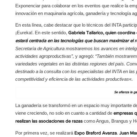
Exponenciar para colaborar en los eventos que realice la e
innovación en maquinaria agrícola, ganadería y tecnología agr
En esta línea, cabe destacar que lo técnicos del INTA parti
¡Eureka!. En este sentido,
Gabriela Tallarico, quien coordin
estará centrada en las tecnologías que buscan maximizar el 
Secretaría de Agricultura mostraremos los avances en inteligen
actividades agroproductivas”,
y agregó:
“También mostraremos
variedades vegetales en las distintas regiones del país. Co
destinado a la consulta con los especialistas del INTA en las 
competitividad y eficiencia de las actividades productivas
«.
Se afianza la g
La ganadería se transformó en un espacio muy importante den
viene creciendo, no solo en cuanto a cantidad de
empresas qu
como Angus, Brangus y Her
realizan las asociaciones de razas
Por primera vez, se realizará
.
Expo Braford
Avanza
Juan Man