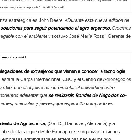
ra de maquinaria agrícola
”, detalló Cancelli.
anza estratégica es John Deere.
«Durante esta nueva edición de
Creemos
oluciones para seguir potenciando al agro argentino.
amigable con el ambiente”
, sostuvo José María Rossi, Gerente de
n mucho contenido
legaciones de extranjeros que vienen a conocer la tecnología
, estará la Carpa Internacional ICBC y el Centro de Agronegocios
mbio, con el objetivo de incrementar el networking entre
o, podemos adelantar que
se realizarán Rondas de Negocios co-
martes, miércoles y jueves, que espera 15 compradores
, (9 al 15, Hannover, Alemania) y a
miento de Agritechnica
 Cabe destacar que desde Expoagro, se organizan misiones
as empresas agroindustriales argentinas hacia el mundo.