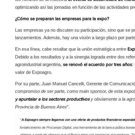
optimizando así las jornadas en función de las actividades p
¿Cómo se preparan las empresas para la expo?
Las empresas ya no discuten su participación, sino que se pr
lanzamientos. Además, hay una visión a largo plazo por parte
En esa línea, cabe resaltar que la unión estratégica entre
Exp
Debido a los resultados y a la sinergia lograda entre dos refe
agroindustrial argentina,
:
se renovó el acuerdo por tres años
valor de Expoagro.
Por su parte, Juan Manuel Cancelli, Gerente de Comunicación 
compromiso de ser parte, como main sponsor, de esta expos
y obviamente a la agro
y apuntalar a los sectores productivos
Provincia de Buenos Aires
”.
“
A Expoagro siempre llegamos con una oferta de productos financieros especiale
fortalecimiento de Procampo Digital, una herramienta de la banca púbica bona
obtener a partir de alianzas que el Banco tiene con empresas proveedoras. Ta