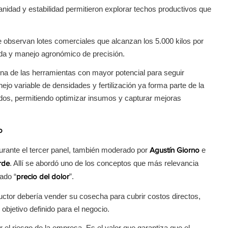
nidad y estabilidad permitieron explorar techos productivos que
se observan lotes comerciales que alcanzan los 5.000 kilos por
da y manejo agronómico de precisión.
una de las herramientas con mayor potencial para seguir
jo variable de densidades y fertilización ya forma parte de la
ados, permitiendo optimizar insumos y capturar mejoras
o
rante el tercer panel, también moderado por
e
Agustín Giorno
. Allí se abordó uno de los conceptos que más relevancia
rde
ado “
”.
precio del dolor
ductor debería vender su cosecha para cubrir costos directos,
 objetivo definido para el negocio.
 el riesgo de la empresa. Es el valor que garantiza que el