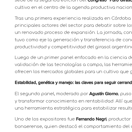
sede de la segunda edición del
Congreso “Puro Giraso
cultivo en el centro de la agenda productiva nacion
Tras una primera experiencia realizada en Córdoba d
principales actores del sector para debatir sobre l
un renovado proceso de expansión. La jornada, con
tuvo como eje la generación y transferencia de con
productividad y competitividad del girasol argentin
Luego de un primer panel enfocado en la ciencia de
validación de las tecnologías a campo, las herrami
ofrecen los mercados globales para un cultivo que 
Estabilidad, genética y manejo: las claves para seguir cerran
El segundo panel, moderado por
, puso
Agustín Giorno
y transformar conocimiento en rentabilidad. Allí qu
una herramienta estratégica para estabilizar resul
Uno de los expositores fue
, productor
Fernando Negri
bonaerense, quien destacó el comportamiento del c