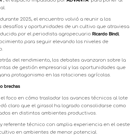
, el espacio impulsado por
para poner al
l”
ADVANTA
al.
urante 2025, el encuentro volvió a reunir a los
os desafíos y oportunidades de un cultivo que atraviesa
ducida por el periodista agropecuario
,
Ricardo Bindi
ocimiento para seguir elevando los niveles de
o.
trás del rendimiento, los debates avanzaron sobre la
entas de gestión empresarial y las oportunidades que
gana protagonismo en las rotaciones agrícolas.
do brechas
 el foco en cómo trasladar los avances técnicos al lote
edó claro que el girasol ha logrado consolidarse como
tados en distintos ambientes productivos.
 y referente técnico con amplia experiencia en el oeste
ultivo en ambientes de menor potencial.