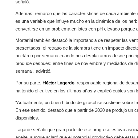
señaló.
Además, remarcó que las características de cada ambiente mo
es una variable que influye mucho en la dinámica de los her
convertirse en un problema en lotes con pH elevado porque au
Mortarini también destacó la importancia de respetar las ve
presentados, el retraso de la siembra tiene un impacto direc
hectárea por semana cuando nos desplazamos desde principio
produce después: entre fines de noviembre y mediados de di
semana”, advirtió.
Por su parte,
, responsable regional de desarr
Héctor Lagarde
ha tenido el cultivo en los últimos años y explicó cuáles son 
“Actualmente, un buen híbrido de girasol se sostiene sobre tr
En ese sentido, destacó que a partir de 2020 se produjo un ca
disponibles.
Lagarde señaló que gran parte de ese progreso estuvo asociad
aceite, aunque aclaró que el potencial productivo debe esta