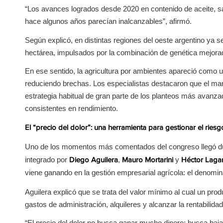
“Los avances logrados desde 2020 en contenido de aceite, sa
hace algunos años parecían inalcanzables”, afirmó.
Según explicó, en distintas regiones del oeste argentino ya 
hectárea, impulsados por la combinación de genética mejora
En ese sentido, la agricultura por ambientes apareció como 
reduciendo brechas. Los especialistas destacaron que el mane
estrategia habitual de gran parte de los planteos más avanz
consistentes en rendimiento.
El “precio del dolor”: una herramienta para gestionar el riesg
Uno de los momentos más comentados del congreso llegó du
integrado por
,
y
Diego Aguilera
Mauro Mortarini
Héctor Laga
viene ganando en la gestión empresarial agrícola: el denomin
Aguilera explicó que se trata del valor mínimo al cual un pro
gastos de administración, alquileres y alcanzar la rentabilidad
“El precio del dolor no busca ganar mucho dinero; busca bajar